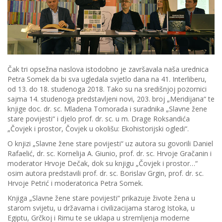
Čak tri opsežna naslova istodobno je završavala naša urednica
Petra Somek da bi sva ugledala svjetlo dana na 41. Interliberu,
od 13. do 18. studenoga 2018. Tako su na središnjoj pozornici
sajma 14. studenoga predstavljeni novi, 203. broj „Meridijana“ te
knjige doc. dr. sc. Mladena Tomorada i suradnika „Slavne žene
stare povijesti“ i djelo prof. dr. sc. u m. Drage Roksandića
„Čovjek i prostor, Čovjek u okolišu: Ekohistorijski ogledi“.
O knjizi „Slavne žene stare povijesti“ uz autora su govorili Daniel
Rafaelić, dr. sc. Kornelija A. Giunio, prof. dr. sc. Hrvoje Gračanin i
moderator Hrvoje Dečak, dok su knjigu „Čovjek i prostor…“
osim autora predstavili prof. dr. sc. Borislav Grgin, prof. dr. sc.
Hrvoje Petrić i moderatorica Petra Somek.
Knjiga „Slavne žene stare povijesti“ prikazuje živote žena u
starom svijetu, u državama i civilizacijama starog Istoka, u
Egiptu, Grčkoj i Rimu te se uklapa u stremljenja moderne