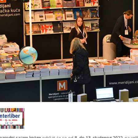
arodni sajam knjige
održat će se od
8. do 13. studenog 2022.
na vel