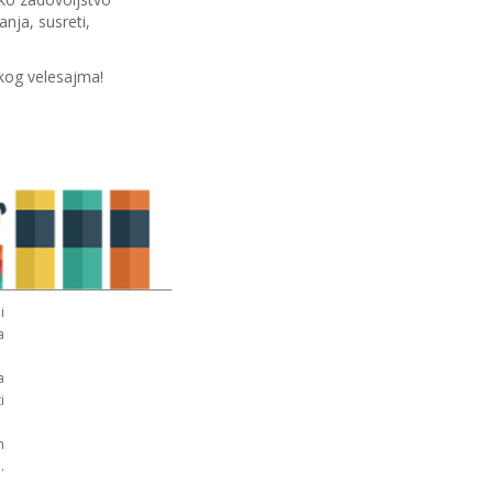
anja, susreti,
og velesajma!
i
a
a
i
n
.