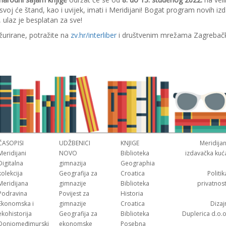
a svoj će štand, kao i uvijek, imati i Meridijani! Bogat program novih izd
, ulaz je besplatan za sve!
žurirane, potražite na
zv.hr/interliber
i društvenim mrežama Zagrebačk
ČASOPISI
UDŽBENICI
KNJIGE
Meridijan
Meridijani
NOVO
Biblioteka
izdavačka kuć
Digitalna
gimnazija
Geographia
kolekcija
Geografija za
Croatica
Politik
Meridijana
gimnazije
Biblioteka
privatnost
Podravina
Povijest za
Historia
Ekonomska i
gimnazije
Croatica
Dizaj
ekohistorija
Geografija za
Biblioteka
Duplerica d.o.o
Donjomeđimurski
ekonomske
Posebna