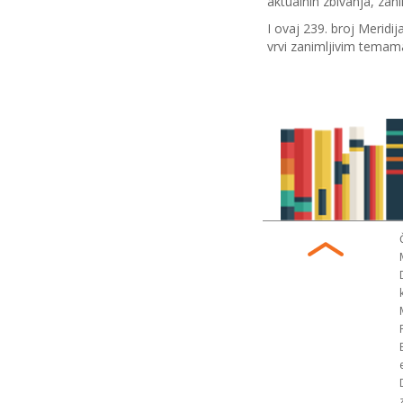
aktualnih zbivanja, zani
I ovaj 239. broj Meridij
vrvi zanimljivim tema