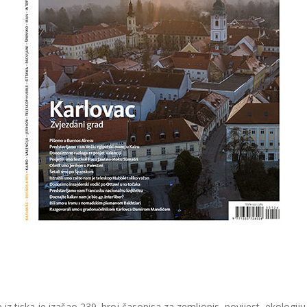
z tiska je izašao 239. broj časopisa za zemljopis, povijest, ekologiju 