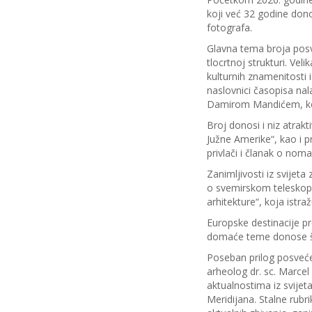
koji već 32 godine dono
fotografa.
Glavna tema broja posv
tlocrtnoj strukturi. Ve
kulturnih znamenitosti i
naslovnici časopisa nal
Damirom Mandićem, koji
Broj donosi i niz atrak
Južne Amerike“, kao i 
privlači i članak o nom
Zanimljivosti iz svijeta
o svemirskom teleskopu 
arhitekture“, koja istr
Europske destinacije pr
domaće teme donose šet
Poseban prilog posvećen
arheolog dr. sc. Marcel 
aktualnostima iz svijeta
Meridijana. Stalne rubr