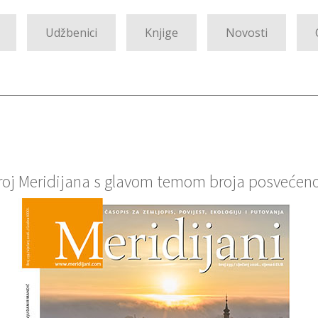
Udžbenici
Knjige
Novosti
broj Meridijana s glavom temom broja posvećen