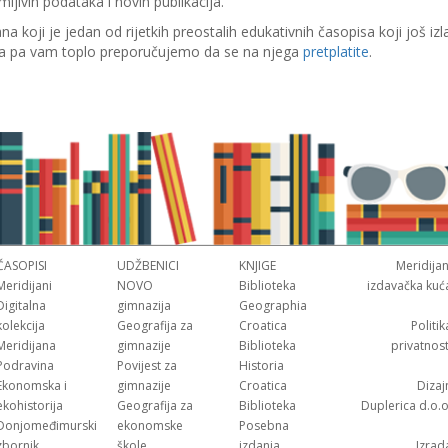
mljivih podataka i novih publikacija.
ana koji je jedan od rijetkih preostalih edukativnih časopisa koji još izl
ma pa vam toplo preporučujemo da se na njega
pretplatite
.
ČASOPISI
UDŽBENICI
KNJIGE
Meridijan
Meridijani
NOVO
Biblioteka
izdavačka kuć
Digitalna
gimnazija
Geographia
kolekcija
Geografija za
Croatica
Politik
Meridijana
gimnazije
Biblioteka
privatnost
Podravina
Povijest za
Historia
Ekonomska i
gimnazije
Croatica
Dizaj
ekohistorija
Geografija za
Biblioteka
Duplerica d.o.o
Donjomeđimurski
ekonomske
Posebna
zbornik
škole
izdanja
Izrad