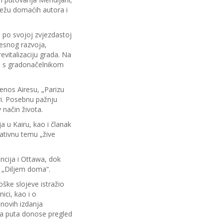
mrežu domaćih autora i
 po svojoj zvjezdastoj
jesnog razvoja,
evitalizaciju grada. Na
ju s gradonačelnikom
uenos Airesu, „Parizu
ri. Posebnu pažnju
 način života.
a u Kairu, kao i članak
vativnu temu „žive
ncija i Ottawa, dok
 „Diljem doma“.
oške slojeve istražio
ici, kao i o
d novih izdanja
oga puta donose pregled