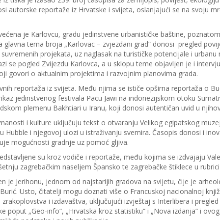
si autorske reportaže iz Hrvatske i svijeta, oslanjajući se na svoju 
ećena je Karlovcu, gradu jedinstvene urbanističke baštine, poznatom
lika glavna tema broja „Karlovac – zvjezdani grad“ donosi pregled povi
 suvremenih projekata, uz naglasak na turističke potencijale i urbanu r
azi se pogled Zvijezdu Karlovca, a u sklopu teme objavljen je i interv
 govori o aktualnim projektima i razvojnim planovima grada.
tivnih reportaža iz svijeta. Među njima se ističe opširna reportaža o B
prikaz jedinstvenog festivala Pacu Jawi na indonezijskom otoku Sumat
adskom plemenu Bakhtiari u Iranu, koji donosi autentičan uvid u njihov
 znanosti i kulture uključuju tekst o otvaranju Velikog egipatskog muzej
Hubble i njegovoj ulozi u istraživanju svemira. Časopis donosi i ino
ažuje mogućnosti gradnje uz pomoć gljiva.
edstavljene su kroz vodiče i reportaže, među kojima se izdvajaju Vale
nju zagrebačkim naseljem Špansko te zagrebačke štiklece u rubrici
 je Jerihonu, jednom od najstarijih gradova na svijetu, čije je arheol
Burić. Usto, čitatelji mogu doznati više o Francuskoj nacionalnoj knjižn
 zrakoplovstva i izdavaštva, uključujući izvještaj s Interlibera i pregle
ike poput „Geo-info“, „Hrvatska kroz statistiku“ i „Nova izdanja“ i ov