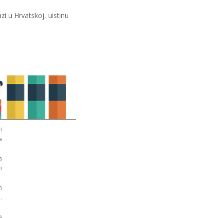
azi u Hrvatskoj, uistinu
i
a
a
i
n
.
a