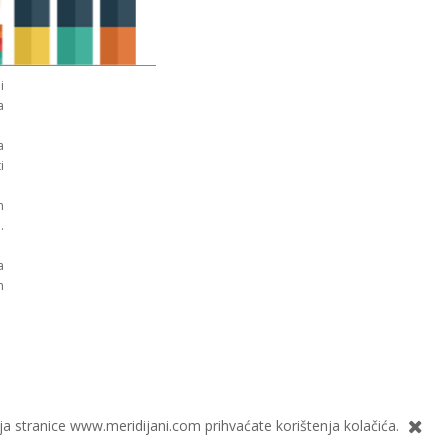
i
a
a
i
n
.
a
n
ja stranice www.meridijani.com prihvaćate korištenja kolačića.