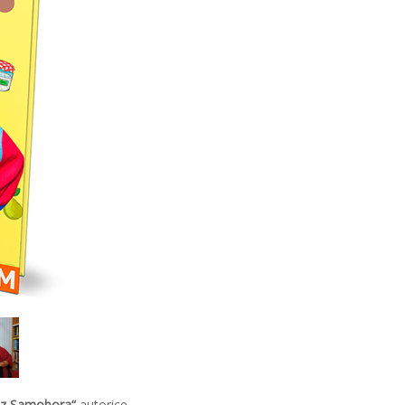
u iz Samobora“
autorice