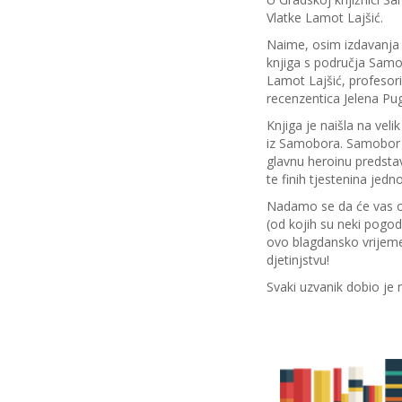
Vlatke Lamot Lajšić.
Naime, osim izdavanja kn
knjiga s područja Samob
Lamot Lajšić, profesori
recenzentica Jelena Pug
Knjiga je naišla na veli
iz Samobora. Samobor je
glavnu heroinu predstavl
te finih tjestenina jed
Nadamo se da će vas ova
(od kojih su neki pogod
ovo blagdansko vrijeme 
djetinjstvu!
Svaki uzvanik dobio je 