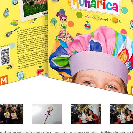
amobor predstavili smo novu knjigu u našem izdanju
„Julikinu kuharic