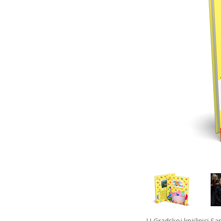
U Gradskoj knjižnici S