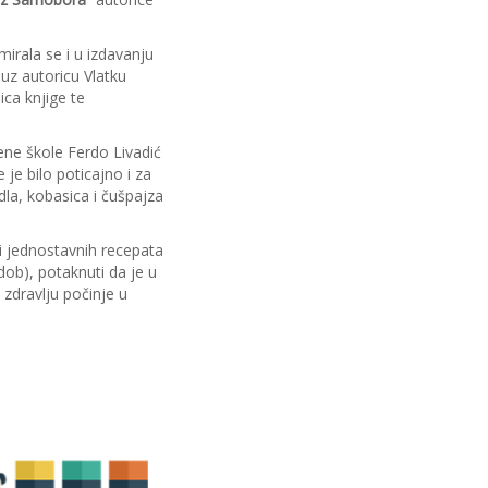
mirala se i u izdavanju
uz autoricu Vlatku
ica knjige te
bene škole Ferdo Livadić
 je bilo poticajno i za
udla, kobasica i čušpajza
 i jednostavnih recepata
dob), potaknuti da je u
 zdravlju počinje u