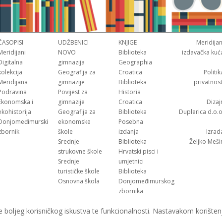
ČASOPISI
UDŽBENICI
KNJIGE
Meridijan
Meridijani
NOVO
Biblioteka
izdavačka kuć
Digitalna
gimnazija
Geographia
kolekcija
Geografija za
Croatica
Politik
Meridijana
gimnazije
Biblioteka
privatnost
Podravina
Povijest za
Historia
Ekonomska i
gimnazije
Croatica
Dizaj
ekohistorija
Geografija za
Biblioteka
Duplerica d.o.o
Donjomeđimurski
ekonomske
Posebna
zbornik
škole
izdanja
Izrad
Srednje
Biblioteka
Željko Meši
strukovne škole
Hrvatski pisci i
Srednje
umjetnici
turističke škole
Biblioteka
Osnovna škola
Donjomeđimurskog
zbornika
e boljeg korisničkog iskustva te funkcionalnosti. Nastavakom korišten