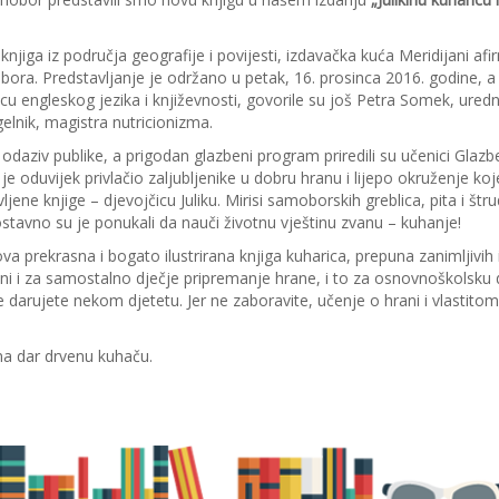
jiga iz područja geografije i povijesti, izdavačka kuća Meridijani afir
ora. Predstavljanje je održano u petak, 16. prosinca 2016. godine, a 
cu engleskog jezika i književnosti, govorile su još Petra Somek, uredn
elnik, magistra nutricionizma.
k odaziv publike, a prigodan glazbeni program priredili su učenici Glaz
 oduvijek privlačio zaljubljenike u dobru hranu i lijepo okruženje koje
jene knjige – djevojčicu Juliku. Mirisi samoborskih greblica, pita i štr
nostavno su je ponukali da nauči životnu vještinu zvanu – kuhanje!
 prekrasna i bogato ilustrirana knjiga kuharica, prepuna zanimljivih
ni i za samostalno dječje pripremanje hrane, i to za osnovnoškolsku 
darujete nekom djetetu. Jer ne zaboravite, učenje o hrani i vlastitom
na dar drvenu kuhaču.