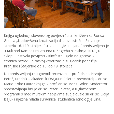
Knjiga uglednog slovenskog povjesničara i književnika Borisa
Goleca „Nedovršena kroatizacija dijelova istočne Slovenije
između 16. i 19. stoljeća“ u izdanju „Meridijana“ predstavljena je
u Kuli nad Kamenitim vratima u Zagrebu 9. svibnja 2018., u
sklopu Festivala povijesti - Kliofesta. Djelo na gotovo 200
stranica razrađuje razvoj kroatizacije susjednih područja
Kranjske i Štajerske od 16. do 19. stoljeća.
Na predstavljanju su govorili recenzent – prof. dr. sc. Hrvoje
Petrić, urednik – akademik Dragutin Feletar, prevoditelj – dr. sc.
Mario Kolar i autor knjige – prof. dr. sc. Boris Golec. Moderator
predstavljanja bio je dr. sc. Petar Feletar, a u glazbenom
programu s međimurskim napjevima sudjelovale su dr. sc. Lidija
Bajuk i njezina mlada suradnica, studentica etnologije Lina.