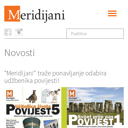
Toggle
navigati
Tražilica
Novosti
"Meridijani" traže ponavljanje odabira
udžbenika povijesti!