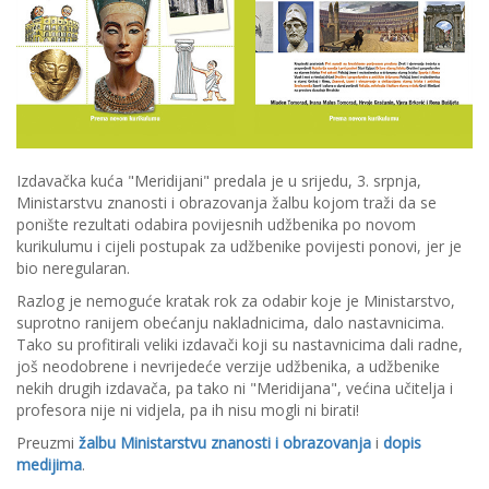
Izdavačka kuća "Meridijani" predala je u srijedu, 3. srpnja,
Ministarstvu znanosti i obrazovanja žalbu kojom traži da se
ponište rezultati odabira povijesnih udžbenika po novom
kurikulumu i cijeli postupak za udžbenike povijesti ponovi, jer je
bio neregularan.
Razlog je nemoguće kratak rok za odabir koje je Ministarstvo,
suprotno ranijem obećanju nakladnicima, dalo nastavnicima.
Tako su profitirali veliki izdavači koji su nastavnicima dali radne,
još neodobrene i nevrijedeće verzije udžbenika, a udžbenike
nekih drugih izdavača, pa tako ni "Meridijana", većina učitelja i
profesora nije ni vidjela, pa ih nisu mogli ni birati!
Preuzmi
žalbu Ministarstvu znanosti i obrazovanja
i
dopis
medijima
.