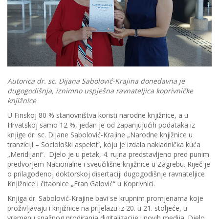
Autorica dr. sc. Dijana Sabolović-Krajina donedavna je
dugogodišnja, iznimno uspješna ravnateljica koprivničke
knjižnice
U Finskoj 80 % stanovništva koristi narodne knjižnice, a u
Hrvatskoj samo 12 %, jedan je od zapanjujućih podataka iz
knjige dr. sc. Dijane Sabolović-Krajine „Narodne knjižnice u
tranziciji – Sociološki aspekti“, koju je izdala nakladnička kuća
„Meridijani“. Djelo je u petak, 4. rujna predstavljeno pred punim
predvorjem Nacionalne i sveučilišne knjižnice u Zagrebu. Riječ je
o prilagođenoj doktorskoj disertaciji dugogodišnje ravnateljice
Knjižnice i čitaonice „Fran Galović“ u Koprivnici.
Knjiga dr. Sabolović-Krajine bavi se krupnim promjenama koje
proživljavaju i knjižnice na prijelazu iz 20. u 21. stoljeće, u
vremenu snažnog prodiranja digitalizacije i novih medija. Djelo