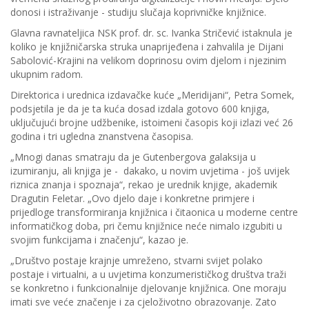
donosi i istraživanje - studiju slučaja koprivničke knjižnice.
Glavna ravnateljica NSK prof. dr. sc. Ivanka Stričević istaknula je
koliko je knjižničarska struka unaprijeđena i zahvalila je Dijani
Sabolović-Krajini na velikom doprinosu ovim djelom i njezinim
ukupnim radom.
Direktorica i urednica izdavačke kuće „Meridijani“, Petra Somek,
podsjetila je da je ta kuća dosad izdala gotovo 600 knjiga,
uključujući brojne udžbenike, istoimeni časopis koji izlazi već 26
godina i tri ugledna znanstvena časopisa.
„Mnogi danas smatraju da je Gutenbergova galaksija u
izumiranju, ali knjiga je - dakako, u novim uvjetima - još uvijek
riznica znanja i spoznaja“, rekao je urednik knjige, akademik
Dragutin Feletar. „Ovo djelo daje i konkretne primjere i
prijedloge transformiranja knjižnica i čitaonica u moderne centre
informatičkog doba, pri čemu knjižnice neće nimalo izgubiti u
svojim funkcijama i značenju“, kazao je.
„Društvo postaje krajnje umreženo, stvarni svijet polako
postaje i virtualni, a u uvjetima konzumerističkog društva traži
se konkretno i funkcionalnije djelovanje knjižnica. One moraju
imati sve veće značenje i za cjeloživotno obrazovanje. Zato