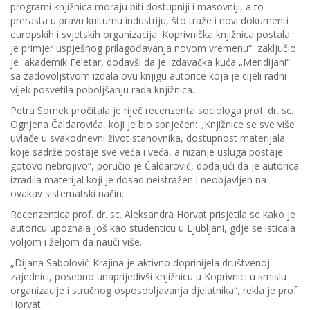
programi knjižnica moraju biti dostupniji i masovniji, a to
prerasta u pravu kulturnu industriju, što traže i novi dokumenti
europskih i svjetskih organizacija. Koprivnička knjižnica postala
je primjer uspješnog prilagođavanja novom vremenu“, zaključio
je akademik Feletar, dodavši da je izdavačka kuća „Meridijani“
sa zadovoljstvom izdala ovu knjigu autorice koja je cijeli radni
vijek posvetila poboljšanju rada knjižnica.
Petra Somek pročitala je riječ recenzenta sociologa prof. dr. sc.
Ognjena Čaldarovića, koji je bio spriječen: „Knjižnice se sve više
uvlače u svakodnevni život stanovnika, dostupnost materijala
koje sadrže postaje sve veća i veća, a nizanje usluga postaje
gotovo nebrojivo“, poručio je Čaldarović, dodajući da je autorica
izradila materijal koji je dosad neistražen i neobjavljen na
ovakav sistematski način.
Recenzentica prof. dr. sc. Aleksandra Horvat prisjetila se kako je
autoricu upoznala još kao studenticu u Ljubljani, gdje se isticala
voljom i željom da nauči više.
„Dijana Sabolović-Krajina je aktivno doprinijela društvenoj
zajednici, posebno unaprijedivši knjižnicu u Koprivnici u smislu
organizacije i stručnog osposobljavanja djelatnika“, rekla je prof.
Horvat.