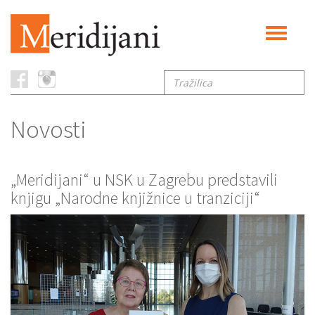
Toggle
navigati
Tražilica
Novosti
„Meridijani“ u NSK u Zagrebu predstavili
knjigu „Narodne knjižnice u tranziciji“