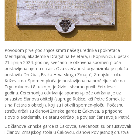
Povodom prve godišnjice smrti našeg urednika i pokretača
Meridijana, akademika Dragutina Feletara, u Koprivnici, u petak
21. lipnja 2024. godine, svečano je otkrivena spomen-ploča
postavljena njemu u čast. Ovu svečanost organizirala je i ploču
postavila Družba „Braća Hrvatskoga Zmaja“, Zmajski stol u
Križevcima. Spomen-ploča je postavljena na pročelju kuće na
Trgu mladosti 8, u kojoj je živio i stvarao punih četrdeset
godina. Ceremonija otkrivanja spomen-ploče održana je uz
prisustvo članova obitelji (supruge Ružice, kći Petre Somek te
sina Petara s obitelji), koji su i otkrili spomen-ploču. Počasnu
stražu držali su članovi Zrinske garde iz Čakovca, a prigodno
slovo o akademiku Feletaru održao je povjesničar Hrvoje Petrić.
Uz članove Zrinske garde iz Čakovca, svečanosti su prisustvovali
i članovi Zmajskog stola u Čakovcu, članovi Povijesnog društva