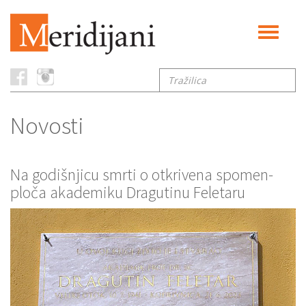
Toggle
navigati
Tražilica
Novosti
Na godišnjicu smrti o otkrivena spomen-
ploča akademiku Dragutinu Feletaru