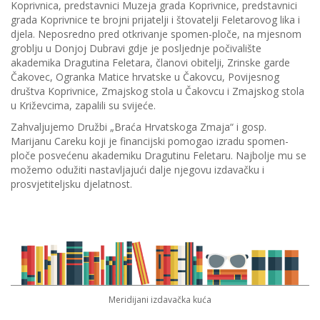
Koprivnica, predstavnici Muzeja grada Koprivnice, predstavnici
grada Koprivnice te brojni prijatelji i štovatelji Feletarovog lika i
djela. Neposredno pred otkrivanje spomen-ploče, na mjesnom
groblju u Donjoj Dubravi gdje je posljednje počivalište
akademika Dragutina Feletara, članovi obitelji, Zrinske garde
Čakovec, Ogranka Matice hrvatske u Čakovcu, Povijesnog
društva Koprivnice, Zmajskog stola u Čakovcu i Zmajskog stola
u Križevcima, zapalili su svijeće.
Zahvaljujemo Družbi „Braća Hrvatskoga Zmaja“ i gosp.
Marijanu Careku koji je financijski pomogao izradu spomen-
ploče posvećenu akademiku Dragutinu Feletaru. Najbolje mu se
možemo odužiti nastavljajući dalje njegovu izdavačku i
prosvjetiteljsku djelatnost.
Meridijani izdavačka kuća