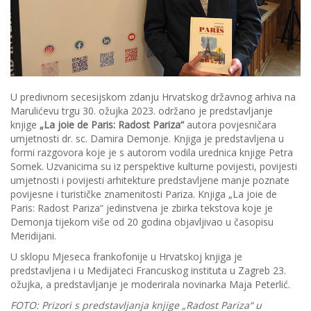
U predivnom secesijskom zdanju Hrvatskog državnog arhiva na
Marulićevu trgu 30. ožujka 2023. održano je predstavljanje
knjige
„La joie de Paris: Radost Pariza“
autora povjesničara
umjetnosti dr. sc. Damira Demonje. Knjiga je predstavljena u
formi razgovora koje je s autorom vodila urednica knjige Petra
Somek. Uzvanicima su iz perspektive kulturne povijesti, povijesti
umjetnosti i povijesti arhitekture predstavljene manje poznate
povijesne i turističke znamenitosti Pariza. Knjiga „La joie de
Paris: Radost Pariza“ jedinstvena je zbirka tekstova koje je
Demonja tijekom više od 20 godina objavljivao u časopisu
Meridijani.
U sklopu Mjeseca frankofonije u Hrvatskoj knjiga je
predstavljena i u Medijateci Francuskog instituta u Zagreb 23.
ožujka, a predstavljanje je moderirala novinarka Maja Peterlić.
FOTO: Prizori s predstavljanja knjige „Radost Pariza“ u