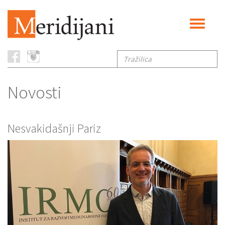
Toggle
navigati
Tražilica
Novosti
Nesvakidašnji Pariz