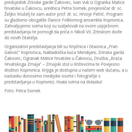
predsjednik Zrinske garde Čakovec, Ivan Vuk iz Ogranka Matice
hrvatske u Čakovcu, urednica Petra Somek, povjesničar dr. sc.
Željko Krušelj te sam autor prof. dr. sc. Hrvoje Petrić. Program
su glazbeno obogatile članice Folklornog ansambla Koprivnica.
Zahvaljujemo svima koji su sudjelovali na ovom uspješnom
predstavljanju te pomogli da priča o Nikoli VII. Zrinskom dođe
do novih čitatelja.
Organizatori predstavljanja bili su Knjižnica i čitaonica „Fran
Galović“ Koprivnica, Nakladnička kuća Meridijani, Zrinska garda
Čakovec, Ogranak Matice hrvatske u Čakovcu, Družba „Braća
Hrvatskoga Zmaja“ – Zmajski stol u Križevcima te Povijesno
društvo Koprivnica. Knjiga je dostupna u našem web dućanu, a u
nastavku donosimo medijske osvrte i fotografije s
predstavljanja u Koprivnici. Hvala svima na dolasku!
Foto: Petra Somek