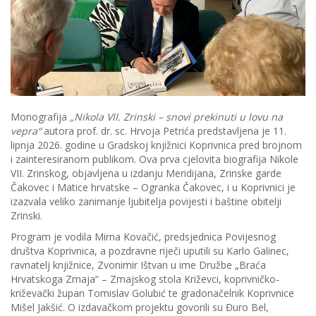
Monografija
„Nikola VII. Zrinski – snovi prekinuti u lovu na
vepra“
autora prof. dr. sc. Hrvoja Petrića predstavljena je 11.
lipnja 2026. godine u Gradskoj knjižnici Koprivnica pred brojnom
i zainteresiranom publikom. Ova prva cjelovita biografija Nikole
VII. Zrinskog, objavljena u izdanju Meridijana, Zrinske garde
Čakovec i Matice hrvatske – Ogranka Čakovec, i u Koprivnici je
izazvala veliko zanimanje ljubitelja povijesti i baštine obitelji
Zrinski.
Program je vodila Mirna Kovačić, predsjednica Povijesnog
društva Koprivnica, a pozdravne riječi uputili su Karlo Galinec,
ravnatelj knjižnice, Zvonimir Ištvan u ime Družbe „Braća
Hrvatskoga Zmaja“ – Zmajskog stola Križevci, koprivničko-
križevački župan Tomislav Golubić te gradonačelnik Koprivnice
Mišel Jakšić. O izdavačkom projektu govorili su Đuro Bel,