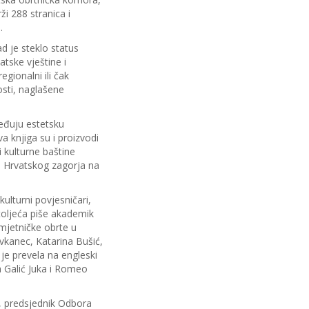
ži 288 stranica i
.
d je steklo status
atske vještine i
egionalni ili čak
osti, naglašene
vređuju estetsku
a knjiga su i proizvodi
i kulturne baštine
ke Hrvatskog zagorja na
kulturni povjesničari,
stoljeća piše akademik
umjetničke obrte u
Ivkanec, Katarina Bušić,
e je prevela na engleski
ca Galić Juka i Romeo
, predsjednik Odbora