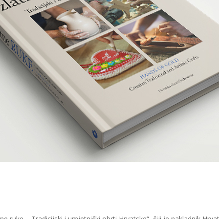
e ruke – Tradicijski i umjetnički obrti Hrvatske“, čiji je nakladnik Hr