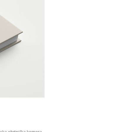
vatska obrtnička komora,