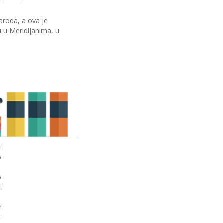
naroda, a ova je
u u Meridijanima, u
i
a
a
i
n
.