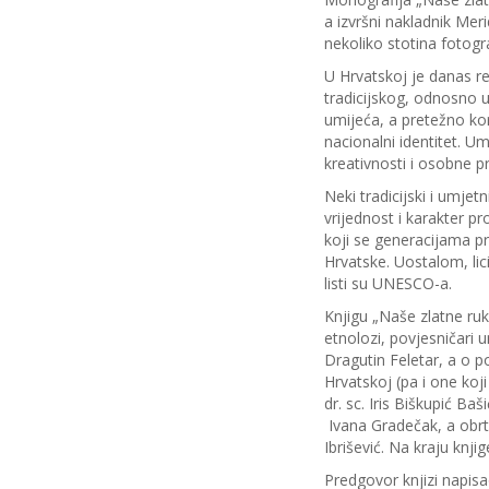
a izvršni nakladnik Mer
nekoliko stotina fotogr
U Hrvatskoj je danas re
tradicijskog, odnosno u
umijeća, a pretežno kori
nacionalni identitet. Um
kreativnosti i osobne p
Neki tradicijski i umjet
vrijednost i karakter p
koji se generacijama pr
Hrvatske. Uostalom, lic
listi su UNESCO-a.
Knjigu „Naše zlatne ruke
etnolozi, povjesničari u
Dragutin Feletar, a o p
Hrvatskoj (pa i one koj
dr. sc. Iris Biškupić Ba
Ivana Gradečak, a obrtni
Ibrišević. Na kraju knji
Predgovor knjizi napis