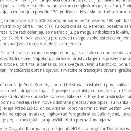
idijani, raskošno je djelo na hrvatskom i engleskom (dvojezično). Sadr
afija, a izdano je u povodu 170. godišnjice Hrvatske obrtničke komore
gistrirano više od 100.000 obrta, ali samo nešto više od 180 njih dosa
mjetničkog obrta. Tradicijski su obrti oni za koje trebaju posebne zan
ste ručni rad; oslanjaju se na tradiciju, pa mogu simbolizirati lokalni, r
jetnički obrti, pak, stvaraju proizvode i usluge visoke estetske vrijedn
repoznatljivosti majstora obrta – umjetnika.
nički obrti koriste u radu i novije tehnologije, ali tako da one ne obez
roizvoda ili usluge. Napokon, u biranom društvu kojem je posvećena ov
oizvode u obrtima, a danas su prije svega suveniri u turističkoj ponud
itari i medičarski obrt na sjeveru Hrvatske te tradicijske drvene igrač
“ uredila je Petra Somek, a autori tekstova su istaknuti povjesničari, 
mjetnosti i drugi stručnjaci. O povijesti obrtništva u nas do kraja 19. 
ovijesti Hrvatske obrtničke komore, Nikola Cik. Pojedine tradicijske i 
i pomalo nestaju) te njihove odabrane predstavnike opisali su Ivanka 
šić, Maja Krstić-Lukač, dr. sc. Arijana Koprčina i mr. sc. Ivan Šestan. Sv
ke po cijeloj Hrvatskoj i njihov rad fotografirali su Saša Pjanić, Juri
ge je popis tradicijskih i umjetničkih obrta prema županijama.
ao je Dragutin Ranogajec, predsjednik HOK-a, a pogovor Darko Varga