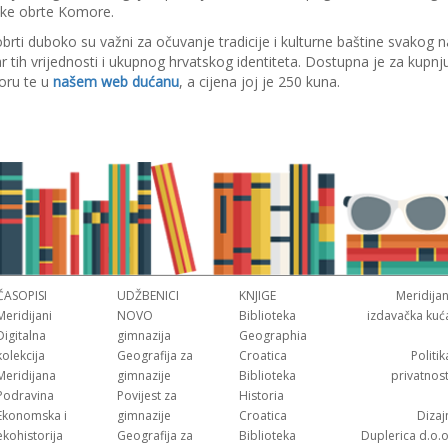
ičke obrte Komore.
 obrti duboko su važni za očuvanje tradicije i kulturne baštine svakog 
r tih vrijednosti i ukupnog hrvatskog identiteta. Dostupna je za kupnj
oru te u
našem web dućanu
, a cijena joj je 250 kuna.
ČASOPISI
UDŽBENICI
KNJIGE
Meridijan
Meridijani
NOVO
Biblioteka
izdavačka kuć
Digitalna
gimnazija
Geographia
kolekcija
Geografija za
Croatica
Politik
Meridijana
gimnazije
Biblioteka
privatnost
Podravina
Povijest za
Historia
Ekonomska i
gimnazije
Croatica
Dizaj
ekohistorija
Geografija za
Biblioteka
Duplerica d.o.o