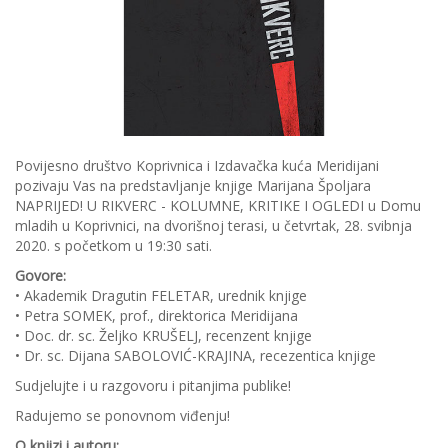
Povijesno društvo Koprivnica i Izdavačka kuća Meridijani
pozivaju Vas na predstavljanje knjige Marijana Špoljara
NAPRIJED! U RIKVERC - KOLUMNE, KRITIKE I OGLEDI u Domu
mladih u Koprivnici, na dvorišnoj terasi, u četvrtak, 28. svibnja
2020. s početkom u 19:30 sati.
Govore:
• Akademik Dragutin FELETAR, urednik knjige
• Petra SOMEK, prof., direktorica Meridijana
• Doc. dr. sc. Željko KRUŠELJ, recenzent knjige
• Dr. sc. Dijana SABOLOVIĆ-KRAJINA, recezentica knjige
Sudjelujte i u razgovoru i pitanjima publike!
Radujemo se ponovnom viđenju!
O knjizi i autoru: