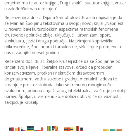
umjetnicima te autor knjige „Trag i znak“ i suautor knjige „Vratar
u zaleđu/Golman u ofsajdu“.
Recenzentica dr. sc. Dijana Samobolović Krajina napisala je da
se Marijan Špoljar u tekstovima u svojoj novoj knjizi „Naprijed!
U rikverc“ bavi kulturološkim aspektima raznolikih fenomena
društvene i političke zbilje, uključujući i urbanizam, sport,
subkulturu, jezik i druga područja. Na primjeru koprivničke
mikrosredine, Špoljar prati turbulentne, višeslojne promjene u
nas u zadnjih trideset godina.
Recenzent doc. dr. sc. Željko Krušelj ističe da se Špoljar ne boji
izricati svoje lijeve i liberalne stavove, držeći da probuđeni
konzervativizam, protkan i nekritičkim državotvornim
dogmatizmom, vodi u sukobe i gradnju mentalnih zidova te
smanjuje prostor sloboda. Iako se trenutno mnogima čini
uzaludnom, pobuna angažiranog intelektualca, za što je prototip
upravo Špoljar, u vremenu koje dolazi dobivat će na važnosti,
zaključuje Krušelj.