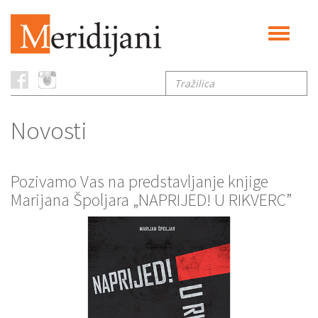
Toggle
navigati
Tražilica
Novosti
Pozivamo Vas na predstavljanje knjige
Marijana Špoljara „NAPRIJED! U RIKVERC”