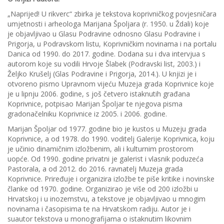
„Naprijed! U rikverc“ zbirka je tekstova koprivničkog povjesničara
umjetnosti i arheologa Marijana Špoljara (r. 1950. u Ždali) koje
je objavljivao u Glasu Podravine odnosno Glasu Podravine i
Prigorja, u Podravskom listu, Koprivničkim novinama i na portalu
Danica od 1990. do 2017. godine. Dodana su i dva intervjua s
autorom koje su vodili Hrvoje Šlabek (Podravski list, 2003.) i
Željko Krušelj (Glas Podravine i Prigorja, 2014.). U knjizi je i
otvoreno pismo Upravnom vijeću Muzeja grada Koprivnice koje
je u lipnju 2006. godine, s još četvero istaknutih građana
Koprivnice, potpisao Marijan Špoljar te njegova pisma
gradonačelniku Koprivnice iz 2005. i 2006. godine.
Marijan Špoljar od 1977. godine bio je kustos u Muzeju grada
Koprivnice, a od 1978. do 1990. voditelj Galerije Koprivnica, koju
je učinio dinamičnim izložbenim, ali i kulturnim prostorom
uopće. Od 1990. godine privatni je galerist i vlasnik poduzeća
Pastorala, a od 2012. do 2016. ravnatelj Muzeja grada
Koprivnice. Priređuje i organizira izložbe te piše kritike i novinske
članke od 1970. godine. Organizirao je više od 200 izložbi u
Hrvatskoj i u inozemstvu, a tekstove je objavljivao u mnogim
novinama i časopisima te na Hrvatskom radiju. Autor je i
suautor tekstova u monografijama o istaknutim likovnim