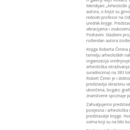
Meridijani „Arheološki
autora, o knjizi su govor
redoviti profesor na Od
urednik knjige. Predstav
vibracijama i zvukovima
Podravini. Glazbeni pro
rođendan autora (rođen 
Knjiga Roberta Čimina 
temelju arheoloških na
organizacija srednjovj
arheološka istraživanja
suradnicima) na 383 lok
Robert Čimin je i dokto
predstavlja skraćenu ve
ukoričena, bogato grafi
znanstvene spoznaje pri
Zahvaljujemo predstavlj
povijesna i arheološka 
predstavalje knjige. H
svima koji su na bilo ko