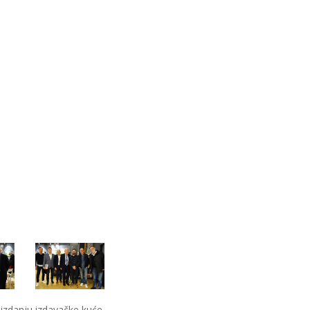
u izdanju izdavačke kuće