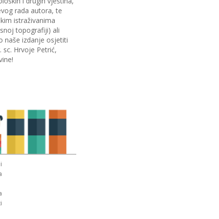
oških i drugih vještina,
evog rada autora, te
kim istraživanima
noj topografiji) ali
 naše izdanje osjetiti
 sc. Hrvoje Petrić,
vine!
i
a
a
i