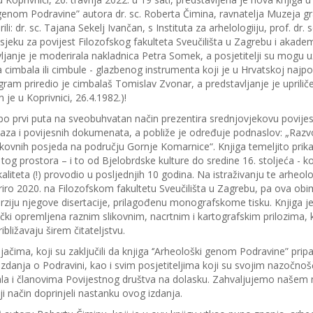
 genom Podravine” autora dr. sc. Roberta Čimina, ravnatelja Muzeja gr
ili: dr. sc. Tajana Sekelj Ivančan, s Instituta za arhelologiiju, prof. dr. 
sjeku za povijest Filozofskog fakulteta Sveučilišta u Zagrebu i akadem
ljanje je moderirala nakladnica Petra Somek, a posjetitelji su mogu uži
 cimbala ili cimbule - glazbenog instrumenta koji je u Hrvatskoj najpo
gram priredio je cimbalaš Tomislav Zvonar, a predstavljanje je uprili
je u Koprivnici, 26.4.1982.)!
po prvi puta na sveobuhvatan način prezentira srednjovjekovu povijes
laza i povijesnih dokumenata, a pobliže je određuje podnaslov: „Razvo
ekovnih posjeda na području Gornje Komarnice“. Knjiga temeljito prika
 tog prostora – i to od Bjelobrdske kulture do sredine 16. stoljeća - k
aliteta (!) provodio u posljednjih 10 godina. Na istraživanju te arheol
riro 2020. na Filozofskom fakultetu Sveučilišta u Zagrebu, pa ova ob
rziju njegove disertacije, prilagođenu monografskome tisku. Knjiga je
čki opremljena raznim slikovnim, nacrtnim i kartografskim prilozima, 
bližavaju širem čitateljstvu.
ačima, koji su zaključili da knjiga ‘’Arheološki genom Podravine” prip
izdanja o Podravini, kao i svim posjetiteljima koji su svojim nazočnoš
vala i članovima Povijestnog društva na dolasku. Zahvaljujemo našem
ji način doprinjeli nastanku ovog izdanja.