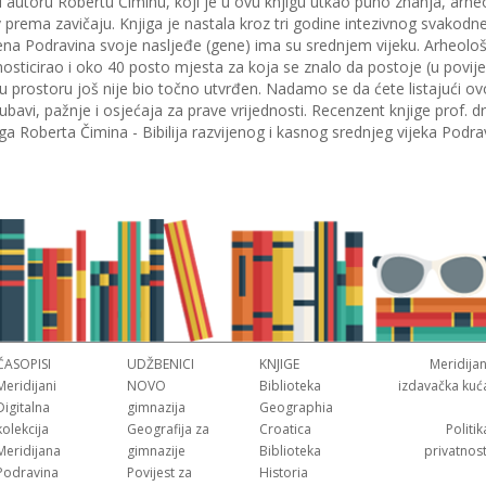
 autoru Robertu Čiminu, koji je u ovu knjigu utkao puno znanja, arheol
av prema zavičaju. Knjiga je nastala kroz tri godine intezivnog svakodn
a Podravina svoje nasljeđe (gene) ima su srednjem vijeku. Arheološ
nosticirao i oko 40 posto mjesta za koja se znalo da postoje (u povijes
 u prostoru još nije bio točno utvrđen. Nadamo se da ćete listajući ovo
bavi, pažnje i osjećaja za prave vrijednosti. Recenzent knjige prof. dr.
iga Roberta Čimina - Bibilija razvijenog i kasnog srednjeg vijeka Podra
ČASOPISI
UDŽBENICI
KNJIGE
Meridijan
Meridijani
NOVO
Biblioteka
izdavačka kuć
Digitalna
gimnazija
Geographia
kolekcija
Geografija za
Croatica
Politik
Meridijana
gimnazije
Biblioteka
privatnost
Podravina
Povijest za
Historia