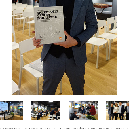
u Koprivnici, 26. travnja 2022. u 19 sati, predstavljena je nova knjiga 