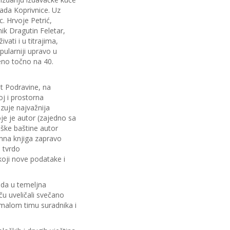
ada Koprivnice. Uz
sc. Hrvoje Petrić,
ik Dragutin Feletar,
vati i u titrajima,
pularniji upravo u
čeno točno na 40.
t Podravine, na
j i prostorna
zuje najvažnija
oje je autor (zajedno sa
oške baštine autor
imna knjiga zapravo
 tvrdo
koji nove podatake i
ada u temeljna
ču uveličali svečano
 malom timu suradnika i