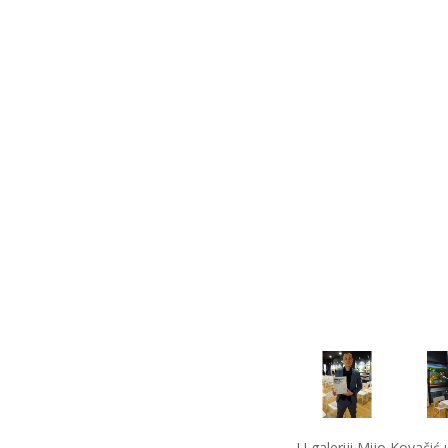
U galeriji Mijo Kovačić 