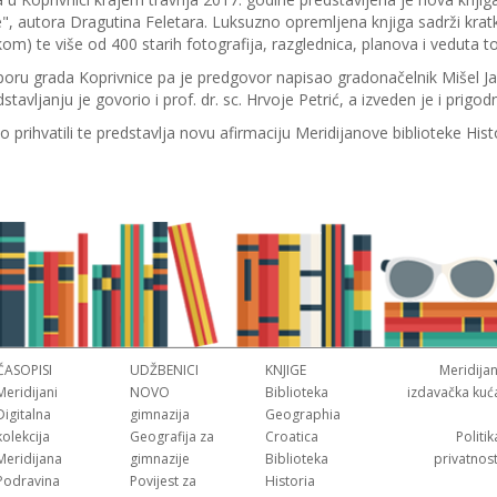
, autora Dragutina Feletara. Luksuzno opremljena knjiga sadrži kratk
om) te više od 400 starih fotografija, razglednica, planova i veduta t
poru grada Koprivnice pa je predgovor napisao gradonačelnik Mišel Jak
tavljanju je govorio i prof. dr. sc. Hrvoje Petrić, a izveden je i prigo
čno prihvatili te predstavlja novu afirmaciju Meridijanove biblioteke Hist
ČASOPISI
UDŽBENICI
KNJIGE
Meridijan
Meridijani
NOVO
Biblioteka
izdavačka kuć
Digitalna
gimnazija
Geographia
kolekcija
Geografija za
Croatica
Politik
Meridijana
gimnazije
Biblioteka
privatnost
Podravina
Povijest za
Historia