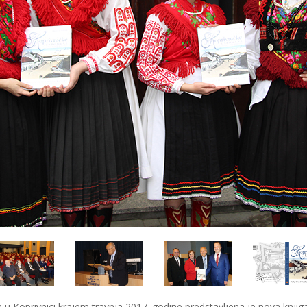
 u Koprivnici krajem travnja 2017. godine predstavljena je nova knjig