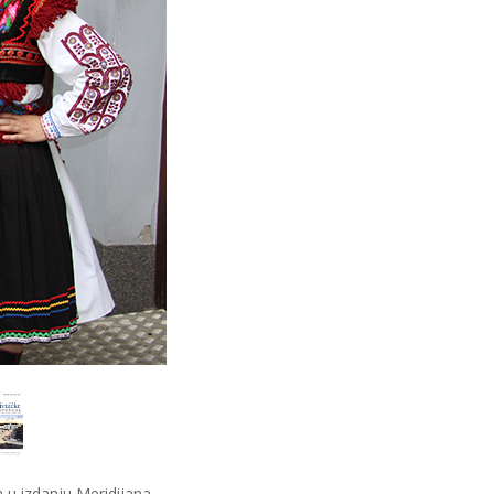
a u izdanju Meridijana