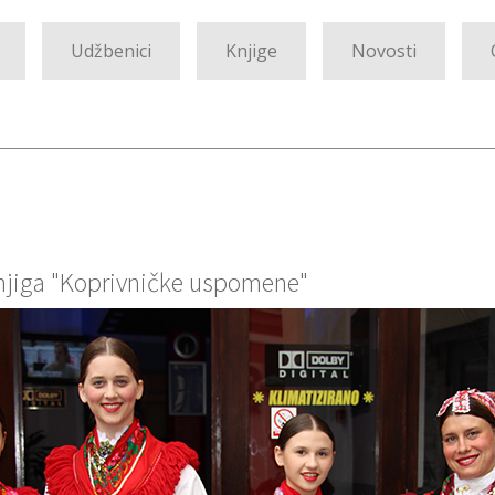
Udžbenici
Knjige
Novosti
njiga "Koprivničke uspomene"