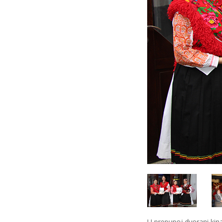
U prepunoj dvorani kina