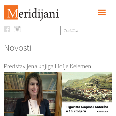
Toggle
navigati
Tražilica
Novosti
Predstavljena knjiga Lidije Kelemen