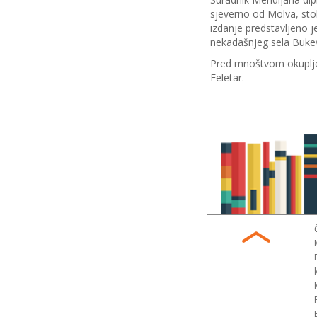
sjeverno od Molva, sto
izdanje predstavljeno j
nekadašnjeg sela Bukev
Pred mnoštvom okupljen
Feletar.