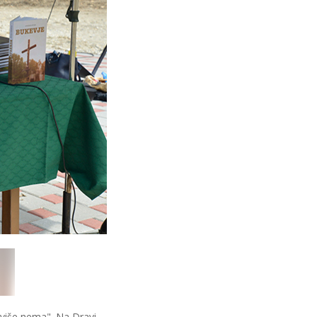
g više nema". Na Dravi,