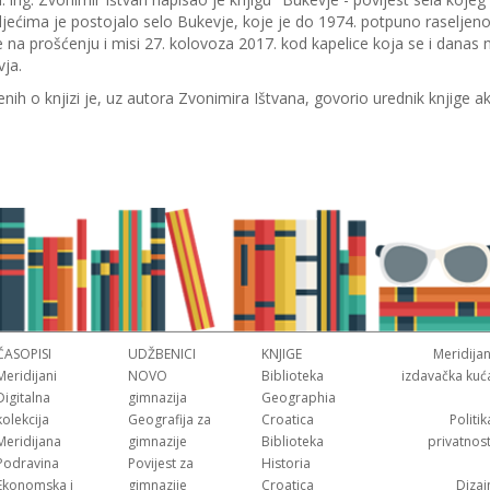
ljećima je postojalo selo Bukevje, koje je do 1974. potpuno raseljen
e na prošćenju i misi 27. kolovoza 2017. kod kapelice koja se i danas 
ja.
ih o knjizi je, uz autora Zvonimira Ištvana, govorio urednik knjige 
ČASOPISI
UDŽBENICI
KNJIGE
Meridijan
Meridijani
NOVO
Biblioteka
izdavačka kuć
Digitalna
gimnazija
Geographia
kolekcija
Geografija za
Croatica
Politik
Meridijana
gimnazije
Biblioteka
privatnost
Podravina
Povijest za
Historia
Ekonomska i
gimnazije
Croatica
Dizaj