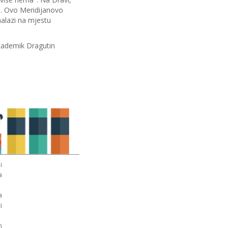
o. Ovo Meridijanovo
nalazi na mjestu
akademik Dragutin
i
a
a
i
n