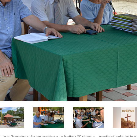
l. ing. Zvonimir Ištvan napisao je knjigu "Bukevje - povijest sela koje