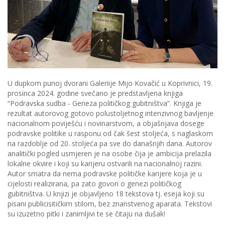
U dupkom punoj dvorani Galeriije Mijo Kovačić u Koprivnici, 19.
prosinca 2024. godine svečano je predstavljena knjiga
“Podravska sudba - Geneza političkog gubitništva”. Knjiga je
rezultat autorovog gotovo polustoljetnog intenzivnog bavljenje
nacionalnom poviješću i novinarstvom, a objašnjava dosege
podravske politike u rasponu od čak šest stoljeća, s naglaskom
na razdoblje od 20. stoljeća pa sve do današnjih dana. Autorov
analitički pogled usmjeren je na osobe čija je ambicija prelazila
lokalne okvire i koji su karijeru ostvarili na nacionalnoj razini.
Autor smatra da nema podravske političke karijere koja je u
cijelosti realizirana, pa zato govori o genezi političkog
gubitništva. U knjizi je objavljeno 18 tekstova tj. eseja koji su
pisani publicisitičkim stilom, bez znanstvenog aparata. Tekstovi
su izuzetno pitki i zanimljivi te se čitaju na dušak!