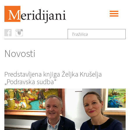
Toggle
navigati
Tražilica
Novosti
Predstavljena knjiga Željka Krušelja
„Podravska sudba“