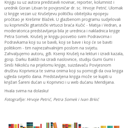
Knjigu su uz autora predstavili novinar, reporter, kolumnist i
urednik Goran Litvan te povjesničar dr. sc. Hrvoje Petrić. Ulomak
iz knjige vezan uz Krušeljevu političku obiteljsku epopeju
pročitao je Krešimir Blažek. U glazbenom programu sudjelovali
su koprivnički gitaristički virtuozi braća Kučić - Matija i Vedran, a
moderatorica predstavljanja bila je urednica i nakladnica knjige
Petra Somek. Krušelj je knjigu posvetio svim Podravcima i
Podravkama koji su se bavili, koji se bave i koji će se baviti
politikom - tim najnezahvalnijim poslom na svijetu.
Zahvaljujemo autoru, gđi. Kseniji Krušelj na lekturi i izradi kazala,
gosp. Darku Bakliži na izradi naslovnice, studiju Gumi Gumi i
Siniši Nikoliću na prijelomu knjige, suizdavaču Povijesnom
društvu Koprivnica te svima onima koji su pomogli da ova knjiga
ugleda svijetlo dana. Predstavljena knjiga može se kupiti u
knjižari Šareni dućan u Koprivnici i u web dućanu Meridijana.
Hvala svima na dolasku!
Fotografije: Hrvoje Petrić, Petra Somek i Ivan Brkić