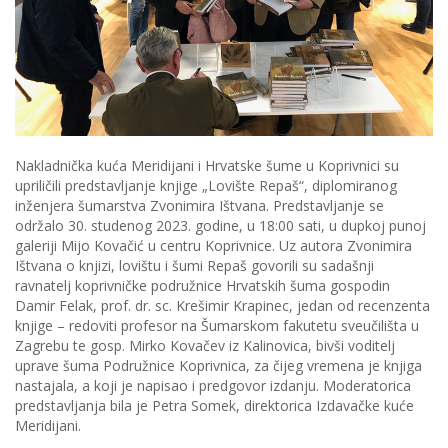
Nakladnička kuća Meridijani i Hrvatske šume u Koprivnici su
upriličili predstavljanje knjige „Lovište Repaš“, diplomiranog
inženjera šumarstva Zvonimira Ištvana. Predstavljanje se
održalo 30. studenog 2023. godine, u 18:00 sati, u dupkoj punoj
galeriji Mijo Kovačić u centru Koprivnice. Uz autora Zvonimira
Ištvana o knjizi, lovištu i šumi Repaš govorili su sadašnji
ravnatelj koprivničke podružnice Hrvatskih šuma gospodin
Damir Felak, prof. dr. sc. Krešimir Krapinec, jedan od recenzenta
knjige – redoviti profesor na Šumarskom fakutetu sveučilišta u
Zagrebu te gosp. Mirko Kovačev iz Kalinovica, bivši voditelj
uprave šuma Podružnice Koprivnica, za čijeg vremena je knjiga
nastajala, a koji je napisao i predgovor izdanju. Moderatorica
predstavljanja bila je Petra Somek, direktorica Izdavačke kuće
Meridijani.