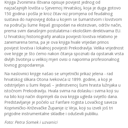
Knjiga Zvonimira Ištvana opisuje povijest jednog od
najzačajnijih lovišta u Sjevernoj Hrvatskoj, koja je duga gotovo
150 godina i pošla je kroz čitav niz promjena od feudalnog
sustava do najnovijeg doba u kojem se šumarstvom i lovstvom
na području šume Repaš gospodari na ekstezivan, održiv način,
prema svim današnjim postulatima i ekološkim direktivama EU.
U hrvatskoj historiografiji analiza povijesti lovstva relativno je
zanemarena tema, pa je ova knjiga hvale vrijedan prinos
povijest lovstva i lokalnoj povijesti Prekodravlja. Velika vrijednost
ove knjige je što ćemo nakon čitanja spoznati da opstanak vrsta
divljih životinja u velikoj mjeri ovisi o naporima profesionalnog
lovnog gospodarenja.
Na naslovnici knjige našao se umjetnički prikaz jelena - rad
hrvatskog slikara Otona Ivekovića iz 1899. godine, a koji je
odstrijeljen u šumi Repaš – jedinstvenoj šumi hrasta lužnjaka u
istočnom Prekodravlju. Hvala svima na dolasku i svima koji su
na bilo koji način doprinjeli da ova knjiga ugleda svijetlo dana.
Predstavljanje je počelo uz Fanfare rogista Lovačkog saveza
Koprivničko-Križevačke Županije iz Virja, koji su izveli još tri
prigodne instrumentalne skladbe i oduševili publiku.
Foto: Petra Somek i uzvanici