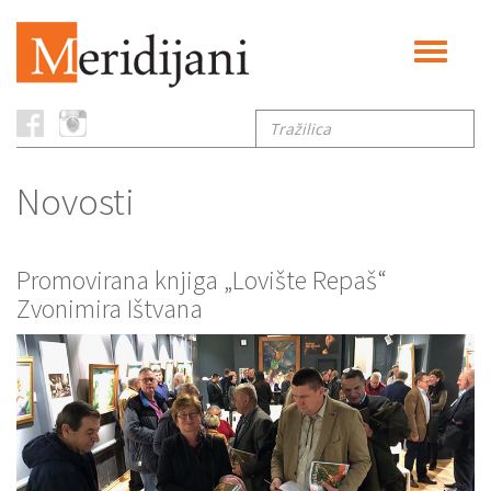
Toggle
navigati
Tražilica
Novosti
Promovirana knjiga „Lovište Repaš“
Zvonimira Ištvana