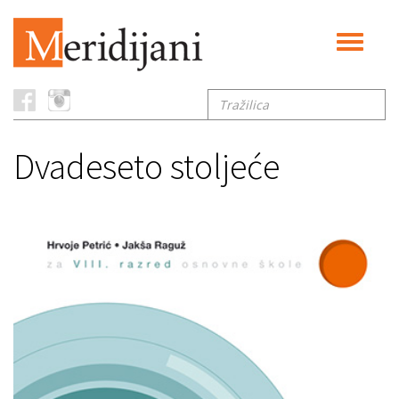
Toggle
navigati
Tražilica
Dvadeseto stoljeće