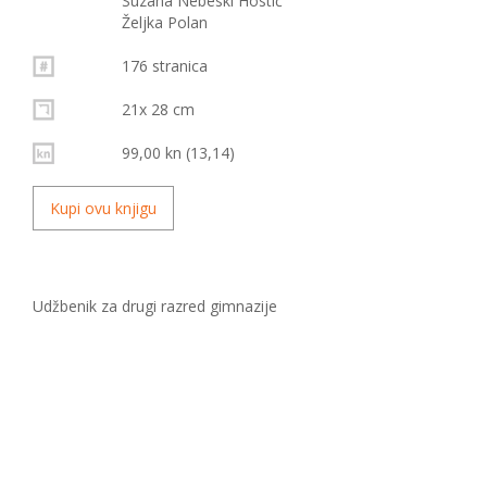
Suzana Nebeski Hostić
Željka Polan
176 stranica
21x 28 cm
99,00 kn (13,14)
Kupi ovu knjigu
Udžbenik za drugi razred gimnazije