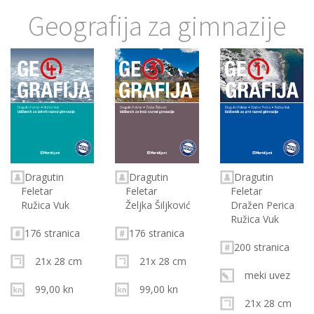
Geografija za gimnazije
Dragutin
Dragutin
Dragutin
Feletar
Feletar
Feletar
Ružica Vuk
Željka Šiljković
Dražen Perica
Ružica Vuk
176 stranica
176 stranica
200 stranica
21x 28 cm
21x 28 cm
meki uvez
99,00 kn
99,00 kn
21x 28 cm