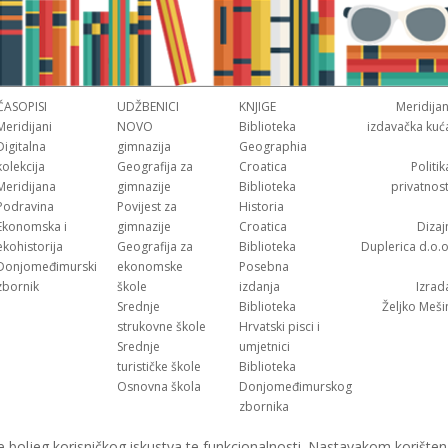
ČASOPISI
UDŽBENICI
KNJIGE
Meridijan
Meridijani
NOVO
Biblioteka
izdavačka kuć
Digitalna
gimnazija
Geographia
kolekcija
Geografija za
Croatica
Politik
Meridijana
gimnazije
Biblioteka
privatnost
Podravina
Povijest za
Historia
Ekonomska i
gimnazije
Croatica
Dizaj
ekohistorija
Geografija za
Biblioteka
Duplerica d.o.o
Donjomeđimurski
ekonomske
Posebna
zbornik
škole
izdanja
Izrad
Srednje
Biblioteka
Željko Meši
strukovne škole
Hrvatski pisci i
Srednje
umjetnici
turističke škole
Biblioteka
Osnovna škola
Donjomeđimurskog
zbornika
e boljeg korisničkog iskustva te funkcionalnosti. Nastavakom korišten