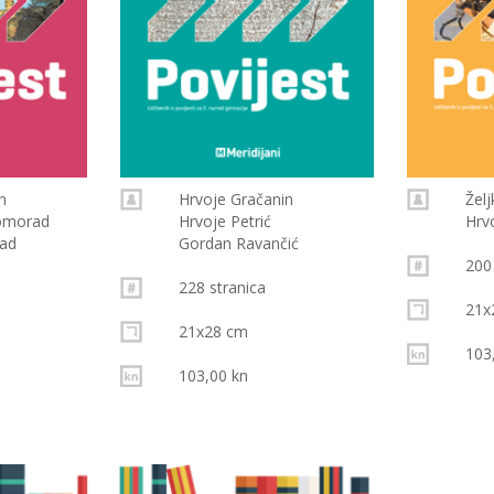
n
Hrvoje Gračanin
Žel
Tomorad
Hrvoje Petrić
Hrv
ad
Gordan Ravančić
200
228 stranica
21x
21x28 cm
103
103,00 kn