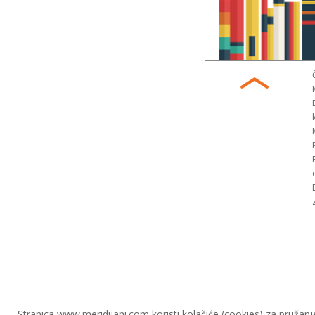
Stranica www.meridijani.com koristi kolačiće (cookies) za pružanj