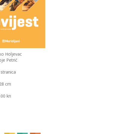
jko Holjevac
oje Petrić
 stranica
28 cm
,00 kn