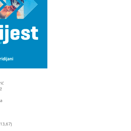
ić
ž
ca
(13,67)