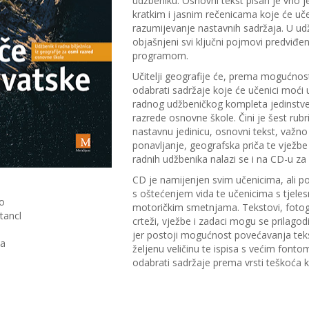
udžbeniku. Osnovni tekst pisan je vrlo 
kratkim i jasnim rečenicama koje će uče
razumijevanje nastavnih sadržaja. U ud
objašnjeni svi ključni pojmovi predviđe
programom.
Učitelji geografije će, prema mogućnos
odabrati sadržaje koje će učenici moći u
radnog udžbeničkog kompleta jedinstve
razrede osnovne škole. Čini je šest rubr
nastavnu jedinicu, osnovni tekst, važno 
ponavljanje, geografska priča te vježbe 
radnih udžbenika nalazi se i na CD-u za
CD je namijenjen svim učenicima, ali p
s oštećenjem vida te učenicima s tjeles
ko
motoričkim smetnjama. Tekstovi, fotogr
tancl
crteži, vježbe i zadaci mogu se prilago
jer postoji mogućnost povećavanja teks
ca
željenu veličinu te ispisa s većim fonto
odabrati sadržaje prema vrsti teškoća k