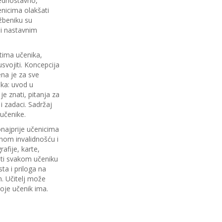
jednostavno,
nicima olakšati
žbeniku su
ni nastavnim
tima učenika,
svojiti. Koncepcija
na je za sve
ika: uvod u
je znati, pitanja za
i zadaci. Sadržaj
 učenike.
onajprije učenicima
nom invalidnošću i
afije, karte,
diti svakom učeniku
ta i priloga na
m. Učitelj može
oje učenik ima.