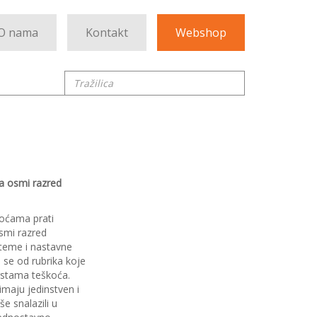
O nama
Kontakt
Webshop
Tražilica
a osmi razred
koćama prati
smi razred
 teme i nastavne
i se od rubrika koje
rstama teškoća.
imaju jedinstven i
še snalazili u