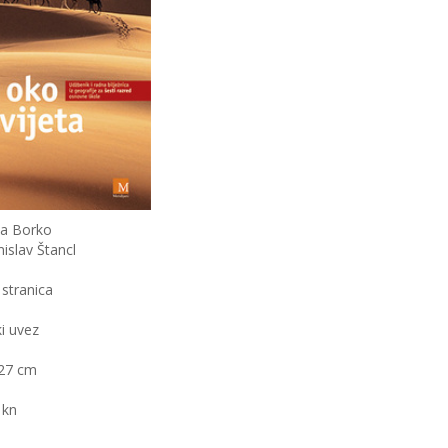
ija Borko
islav Štancl
 stranica
i uvez
27 cm
 kn