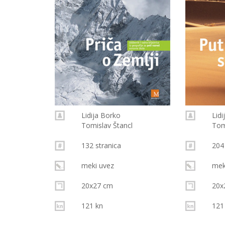
Lidija Borko
Lid
Tomislav Štancl
Tom
132 stranica
204
meki uvez
mek
20x27 cm
20x
121 kn
121