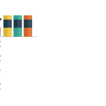
i
a
a
i
n
.
a
n