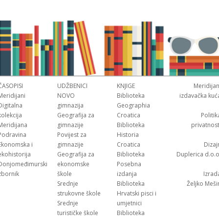
ČASOPISI
UDŽBENICI
KNJIGE
Meridijan
Meridijani
NOVO
Biblioteka
izdavačka kuć
Digitalna
gimnazija
Geographia
kolekcija
Geografija za
Croatica
Politik
Meridijana
gimnazije
Biblioteka
privatnost
Podravina
Povijest za
Historia
Ekonomska i
gimnazije
Croatica
Dizaj
ekohistorija
Geografija za
Biblioteka
Duplerica d.o.o
Donjomeđimurski
ekonomske
Posebna
zbornik
škole
izdanja
Izrad
Srednje
Biblioteka
Željko Meši
strukovne škole
Hrvatski pisci i
Srednje
umjetnici
turističke škole
Biblioteka