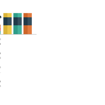
i
a
a
i
n
.
a
n