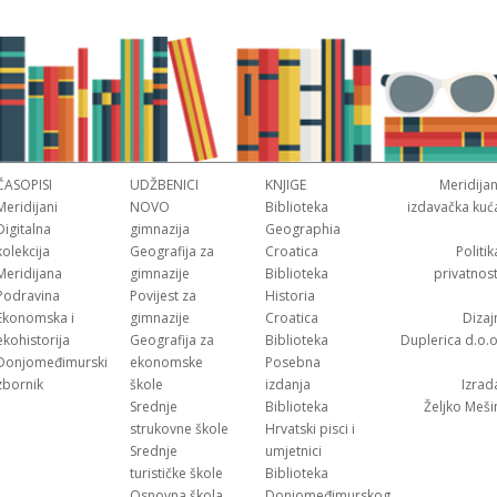
ČASOPISI
UDŽBENICI
KNJIGE
Meridijan
Meridijani
NOVO
Biblioteka
izdavačka kuć
Digitalna
gimnazija
Geographia
kolekcija
Geografija za
Croatica
Politik
Meridijana
gimnazije
Biblioteka
privatnost
Podravina
Povijest za
Historia
Ekonomska i
gimnazije
Croatica
Dizaj
ekohistorija
Geografija za
Biblioteka
Duplerica d.o.o
Donjomeđimurski
ekonomske
Posebna
zbornik
škole
izdanja
Izrad
Srednje
Biblioteka
Željko Meši
strukovne škole
Hrvatski pisci i
Srednje
umjetnici
turističke škole
Biblioteka
Osnovna škola
Donjomeđimurskog