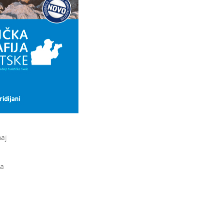
aj
ca