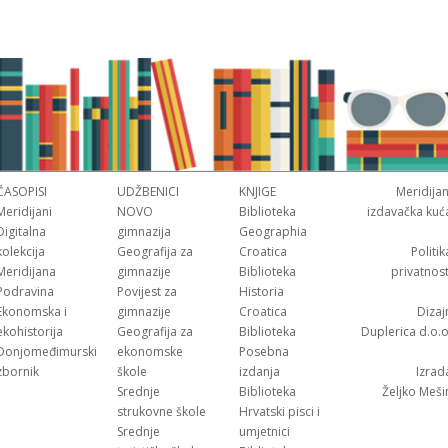
ČASOPISI
UDŽBENICI
KNJIGE
Meridijan
Meridijani
NOVO
Biblioteka
izdavačka kuć
Digitalna
gimnazija
Geographia
kolekcija
Geografija za
Croatica
Politik
Meridijana
gimnazije
Biblioteka
privatnost
Podravina
Povijest za
Historia
Ekonomska i
gimnazije
Croatica
Dizaj
ekohistorija
Geografija za
Biblioteka
Duplerica d.o.o
Donjomeđimurski
ekonomske
Posebna
zbornik
škole
izdanja
Izrad
Srednje
Biblioteka
Željko Meši
strukovne škole
Hrvatski pisci i
Srednje
umjetnici