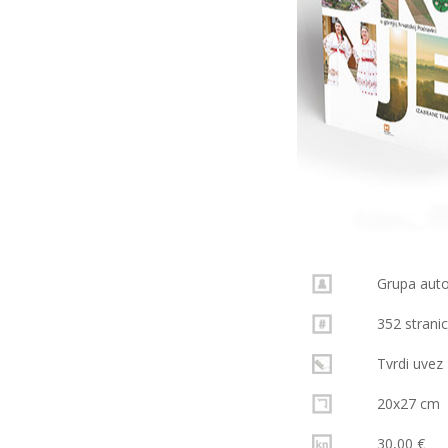
Grupa aut
352 strani
Tvrdi uvez
20x27 cm
30,00 €