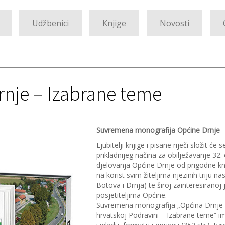
Udžbenici
Knjige
Novosti
rnje – Izabrane teme
Suvremena monografija Općine Drnje
Ljubitelji knjige i pisane riječi složit će
prikladnijeg načina za obilježavanje 32. 
djelovanja Općine Drnje od prigodne knj
na korist svim žiteljima njezinih triju na
Botova i Drnja) te široj zainteresiranoj j
posjetiteljima Općine.
Suvremena monografija „Općina Drnje 
hrvatskoj Podravini – Izabrane teme“ i