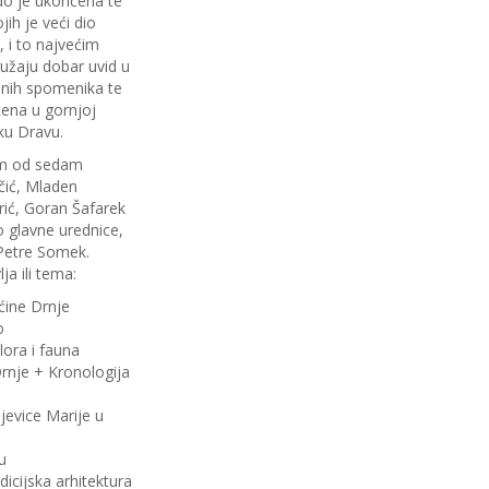
do je ukoričena te
jih je veći dio
, i to najvećim
užaju dobar uvid u
esnih spomenika te
tena u gornjoj
ku Dravu.
tim od sedam
čić, Mladen
rić, Goran Šafarek
o glavne urednice,
 Petre Somek.
ja ili tema:
ćine Drnje
o
lora i fauna
Drnje + Kronologija
evice Marije u
u
dicijska arhitektura