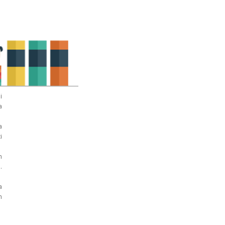
i
a
a
i
n
.
a
n