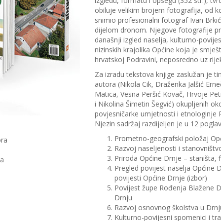
izgledu, formatu i opsegu (352 str.), tvr
obiluje velikim brojem fotografija, od ko
snimio profesionalni fotograf Ivan Brkić
dijelom dronom. Njegove fotografije pr
današnji izgled naselja, kulturno-povij
nizinskih krajolika Općine koja je smješ
hrvatskoj Podravini, neposredno uz rije
Za izradu tekstova knjige zaslužan je 
autora (Nikola Cik, Draženka Jalšić Erne
Matica, Vesna Peršić Kovač, Hrvoje Pet
i Nikolina Šimetin Šegvić) okupljenih ok
povjesničarke umjetnosti i etnologinje
Njezin sadržaj razdijeljen je u 12 poglavl
Prometno-geografski položaj Op
ora
Razvoj naseljenosti i stanovništv
Priroda Općine Drnje – staništa, f
ca
Pregled povijest naselja Općine 
povijesti Općine Drnje (izbor)
Povijest župe Rođenja Blažene Dj
Drnju
Razvoj osnovnog školstva u Drnj
Kulturno-povijesni spomenici i tra