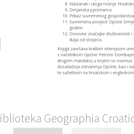
Nastanak i uloga nošnje Hrvatsko
Drnjanska pjesmarica
Prikaz suvremenog gospodarstva
Suvremena povijest Općine Drnje
godine
Osnovne značajke društvenosti i s
dulja od stoljeća.
Knjiga završava kratkim intervjuom ur
s načelnikom Općine Petrom Dombajem
drugom mandatu) u kojem se osvrnuo n
dosadašnja ostvarenja Općine, kao i na
te sažetkom na hrvatskom i engleskom 
iblioteka Geographia Croati