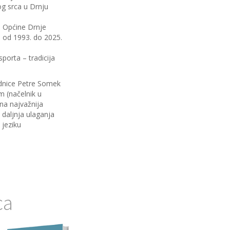
g srca u Drnju
 Općine Drnje
 od 1993. do 2025.
porta – tradicija
ednice Petre Somek
 (načelnik u
a najvažnija
 daljnja ulaganja
jeziku
ca