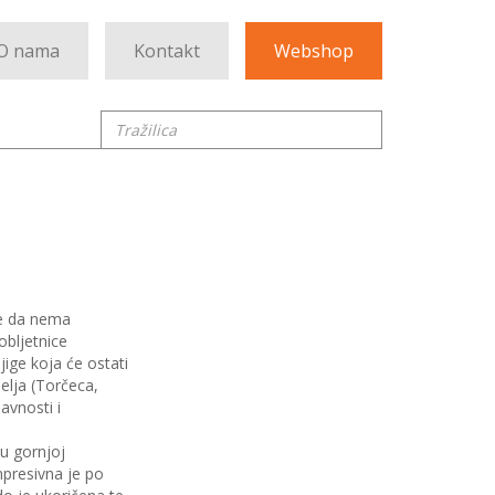
O nama
Kontakt
Webshop
Tražilica
 se da nema
obljetnice
ige koja će ostati
selja (Torčeca,
avnosti i
u gornjoj
mpresivna je po