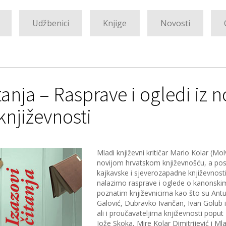
Udžbenici
Knjige
Novosti
tanja – Rasprave i ogledi iz n
književnosti
Mladi književni kritičar Mario Kolar (Mol
novijom hrvatskom književnošću, a p
kajkavske i sjeverozapadne književnosti.
nalazimo rasprave i oglede o kanonski
poznatim književnicima kao što su Ant
Galović, Dubravko Ivančan, Ivan Golub i
ali i proučavateljima književnosti poput 
Jože Skoka, Mire Kolar Dimitrijević i M