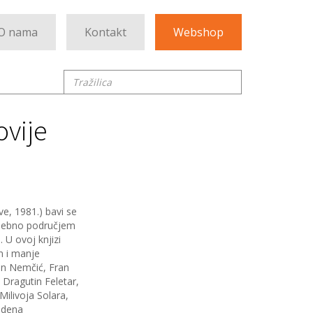
O nama
Kontakt
Webshop
Tražilica
ovije
ve, 1981.) bavi se
osebno područjem
 U ovoj knjizi
m i manje
un Nemčić, Fran
 Dragutin Feletar,
Milivoja Solara,
ladena