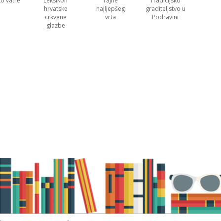
ko vatre
Leksikon
Tajne
Tradicijsko
hrvatske
najljepšeg
graditeljstvo u
crkvene
vrta
Podravini
glazbe