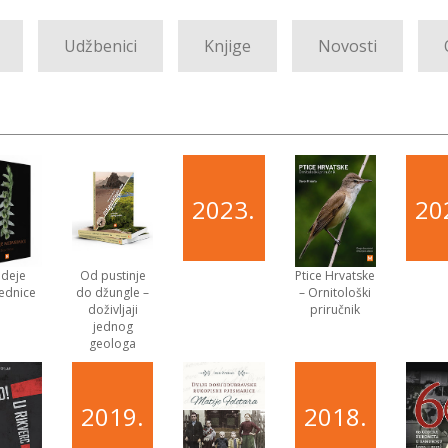
Udžbenici
Knjige
Novosti
2023.
20
ideje
Od pustinje
Ptice Hrvatske
ednice
do džungle –
– Ornitološki
doživljaji
priručnik
jednog
geologa
2019.
2018.