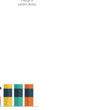
Papige u
vašem domu