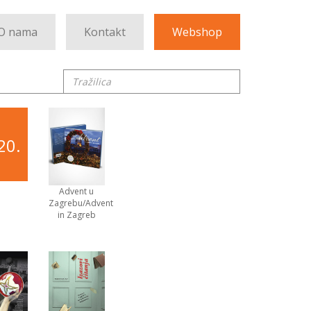
O nama
Kontakt
Webshop
Tražilica
20.
Advent u
Zagrebu/Advent
in Zagreb