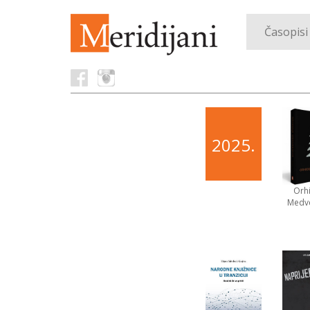
Časopisi
2025.
Orh
Medv