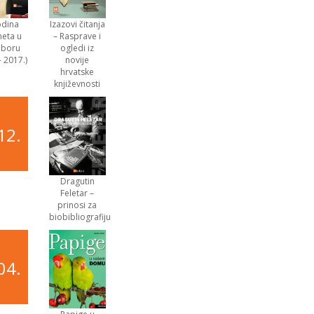
odina
Izazovi čitanja
eta u
– Rasprave i
boru
ogledi iz
– 2017.)
novije
hrvatske
književnosti
12.
Dragutin
Feletar –
prinosi za
biobibliografiju
04.