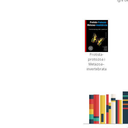
Igre o
Protista-
protozoa i
Metazoa–
invertebrata