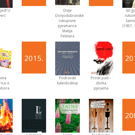
jed! U
Dvije
60 g
verc
Donjodubravske
rukom
rukopisne
Samo
pjesmarice
(1957. 
Matije
Feletara
2015.
20
ikina
Podravski
Prosti pad –
ica iz
kaleidoskop
zbirka
obora
pjesama
20