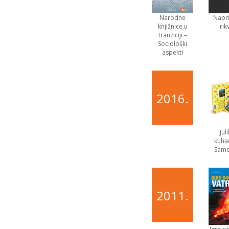
Narodne
Napri
knjižnice u
rik
tranziciji –
Sociološki
aspekti
2016.
Jul
kuhar
Sam
2011.