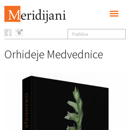
Toggle
navigati
Tražilica
Orhideje Medvednice