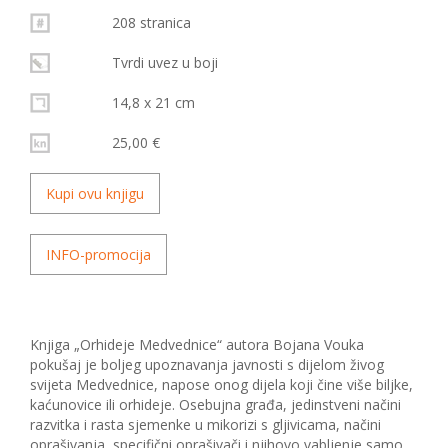
208 stranica
Tvrdi uvez u boji
14,8 x 21 cm
25,00 €
Kupi ovu knjigu
INFO-promocija
Knjiga „Orhideje Medvednice“ autora Bojana Vouka
pokušaj je boljeg upoznavanja javnosti s dijelom živog
svijeta Medvednice, napose onog dijela koji čine više biljke,
kaćunovice ili orhideje. Osebujna građa, jedinstveni načini
razvitka i rasta sjemenke u mikorizi s gljivicama, načini
oprašivanja, specifični oprašivači i njihovo vabljenje samo