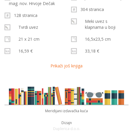
mag. nov. Hrvoje Dečak
304 stranica
128 stranica
Meki uvez s
Tvrdi uvez
klapnama u boji
21 x 21 cm
16,5x23,5 cm
16,59 €
33,18 €
Prikaži još knjiga
Meridijani izdavačka kuća
Dizajn
Duplerica d.o.o.