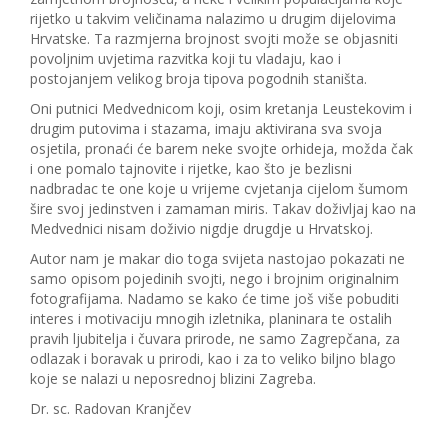
rijetko u takvim veličinama nalazimo u drugim dijelovima
Hrvatske. Ta razmjerna brojnost svojti može se objasniti
povoljnim uvjetima razvitka koji tu vladaju, kao i
postojanjem velikog broja tipova pogodnih staništa.
Oni putnici Medvednicom koji, osim kretanja Leustekovim i
drugim putovima i stazama, imaju aktivirana sva svoja
osjetila, pronaći će barem neke svojte orhideja, možda čak
i one pomalo tajnovite i rijetke, kao što je bezlisni
nadbradac te one koje u vrijeme cvjetanja cijelom šumom
šire svoj jedinstven i zamaman miris. Takav doživljaj kao na
Medvednici nisam doživio nigdje drugdje u Hrvatskoj.
Autor nam je makar dio toga svijeta nastojao pokazati ne
samo opisom pojedinih svojti, nego i brojnim originalnim
fotografijama. Nadamo se kako će time još više pobuditi
interes i motivaciju mnogih izletnika, planinara te ostalih
pravih ljubitelja i čuvara prirode, ne samo Zagrepčana, za
odlazak i boravak u prirodi, kao i za to veliko biljno blago
koje se nalazi u neposrednoj blizini Zagreba.
Dr. sc. Radovan Kranjčev