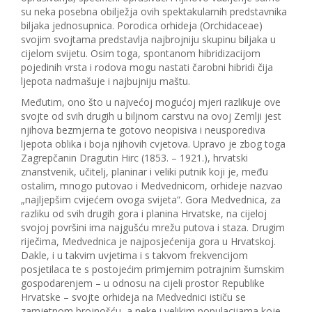
su neka posebna obilježja ovih spektakularnih predstavnika
biljaka jednosupnica. Porodica orhideja (Orchidaceae)
svojim svojtama predstavlja najbrojniju skupinu biljaka u
cijelom svijetu. Osim toga, spontanom hibridizacijom
pojedinih vrsta i rodova mogu nastati čarobni hibridi čija
ljepota nadmašuje i najbujniju maštu.
Međutim, ono što u najvećoj mogućoj mjeri razlikuje ove
svojte od svih drugih u biljnom carstvu na ovoj Zemlji jest
njihova bezmjerna te gotovo neopisiva i neusporediva
ljepota oblika i boja njihovih cvjetova. Upravo je zbog toga
Zagrepčanin Dragutin Hirc (1853. – 1921.), hrvatski
znanstvenik, učitelj, planinar i veliki putnik koji je, među
ostalim, mnogo putovao i Medvednicom, orhideje nazvao
„najljepšim cvijećem ovoga svijeta“. Gora Medvednica, za
razliku od svih drugih gora i planina Hrvatske, na cijeloj
svojoj površini ima najgušću mrežu putova i staza. Drugim
riječima, Medvednica je najposjećenija gora u Hrvatskoj.
Dakle, i u takvim uvjetima i s takvom frekvencijom
posjetilaca te s postojećim primjernim potrajnim šumskim
gospodarenjem – u odnosu na cijeli prostor Republike
Hrvatske – svojte orhideja na Medvednici ističu se
zamjetnom brojnošću, a neke i velikim populacijama koje