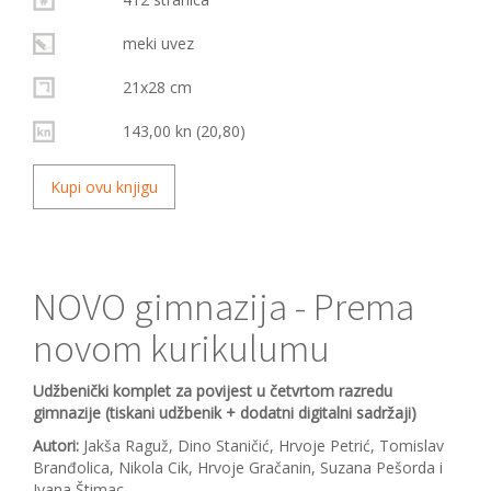
meki uvez
21x28 cm
143,00 kn (20,80)
Kupi ovu knjigu
NOVO gimnazija - Prema
novom kurikulumu
Udžbenički komplet za povijest u četvrtom razredu
gimnazije (tiskani udžbenik + dodatni digitalni sadržaji)
Autori:
Jakša Raguž, Dino Staničić, Hrvoje Petrić, Tomislav
Branđolica, Nikola Cik, Hrvoje Gračanin, Suzana Pešorda i
Ivana Štimac