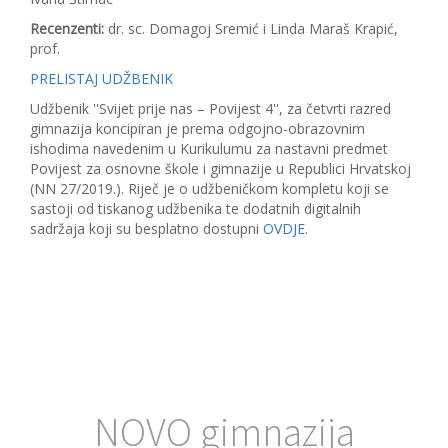
Recenzenti:
dr. sc. Domagoj Sremić i Linda Maraš Krapić,
prof.
PRELISTAJ UDŽBENIK
Udžbenik ''Svijet prije nas – Povijest 4'', za četvrti razred
gimnazija koncipiran je prema odgojno-obrazovnim
ishodima navedenim u Kurikulumu za nastavni predmet
Povijest za osnovne škole i gimnazije u Republici Hrvatskoj
(NN 27/2019.). Riječ je o udžbeničkom kompletu koji se
sastoji od tiskanog udžbenika te dodatnih digitalnih
sadržaja koji su besplatno dostupni
OVDJE
.
NOVO gimnazija