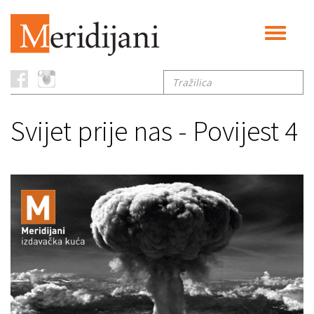
Toggle
navigati
Tražilica
Svijet prije nas - Povijest 4